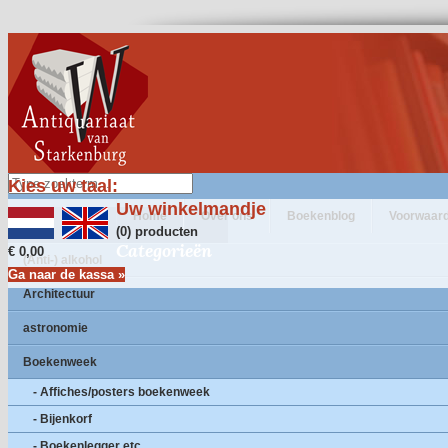
Kies uw taal:
Uw winkelmandje
Home
Over ons
Boekenblog
Voorwaar
(0) producten
Categorieën
€ 0,00
(Anti-) alkohol
Ga naar de kassa »
Architectuur
astronomie
Boekenweek
- Affiches/posters boekenweek
- Bijenkorf
- Boekenlegger etc