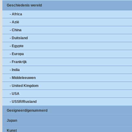
Geschiedenis wereld
- Africa
- Azië
- China
- Duitsland
- Egypte
- Europa
- Frankrijk
- India
- Middeleeuwen
- United Kingdom
- USA
- USSR/Rusland
Gesigneerd/genummerd
Japan
Kunst