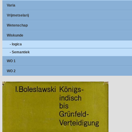
Varia
Vrijmetselarij
Wetenschap
Wiskunde
- logica
- Semantiek
WO 1
WO 2