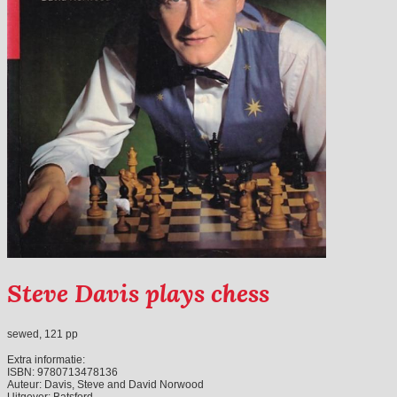
Steve Davis plays chess
sewed, 121 pp
Extra informatie:
ISBN:
9780713478136
Auteur:
Davis, Steve and David Norwood
Uitgever:
Batsford