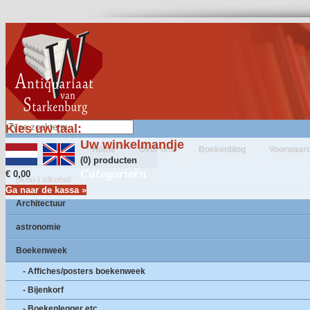
Kies uw taal:
Uw winkelmandje
Home
Over ons
Boekenblog
Voorwaar
(0) producten
Categorieën
€ 0,00
(Anti-) alkohol
Ga naar de kassa »
Architectuur
astronomie
Boekenweek
- Affiches/posters boekenweek
- Bijenkorf
- Boekenlegger etc