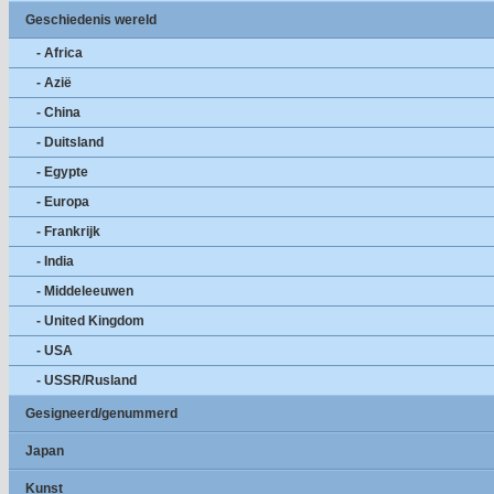
Geschiedenis wereld
- Africa
- Azië
- China
- Duitsland
- Egypte
- Europa
- Frankrijk
- India
- Middeleeuwen
- United Kingdom
- USA
- USSR/Rusland
Gesigneerd/genummerd
Japan
Kunst