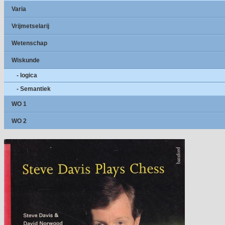
Varia
Vrijmetselarij
Wetenschap
Wiskunde
- logica
- Semantiek
WO 1
WO 2