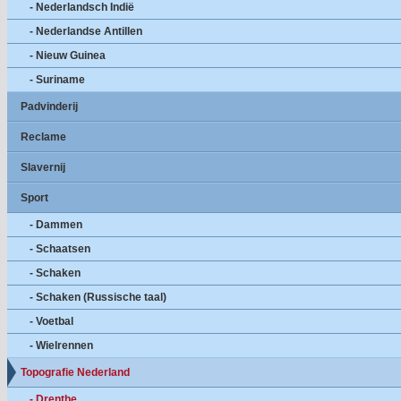
- Nederlandsch Indië
- Nederlandse Antillen
- Nieuw Guinea
- Suriname
Padvinderij
Reclame
Slavernij
Sport
- Dammen
- Schaatsen
- Schaken
- Schaken (Russische taal)
- Voetbal
- Wielrennen
Topografie Nederland
- Drenthe