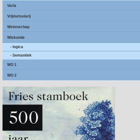
Varia
Vrijmetselarij
Wetenschap
Wiskunde
- logica
- Semantiek
WO 1
WO 2