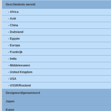
Geschiedenis wereld
- Africa
- Azië
- China
- Duitsland
- Egypte
- Europa
- Frankrijk
- India
- Middeleeuwen
- United Kingdom
- USA
- USSR/Rusland
Gesigneerd/genummerd
Japan
Kunst