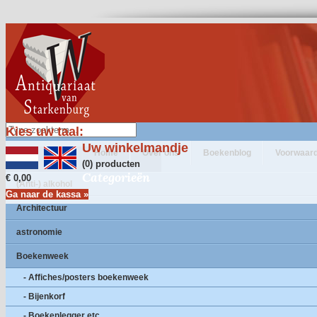
Kies uw taal:
Uw winkelmandje
Home
Over ons
Boekenblog
Voorwaar
(0) producten
Categorieën
€ 0,00
(Anti-) alkohol
Ga naar de kassa »
Architectuur
astronomie
Boekenweek
- Affiches/posters boekenweek
- Bijenkorf
- Boekenlegger etc