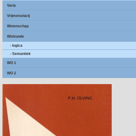
Varia
Vrijmetselarij
Wetenschap
Wiskunde
- logica
- Semantiek
WO 1
WO 2