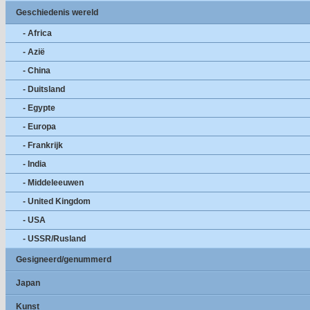
Geschiedenis wereld
- Africa
- Azië
- China
- Duitsland
- Egypte
- Europa
- Frankrijk
- India
- Middeleeuwen
- United Kingdom
- USA
- USSR/Rusland
Gesigneerd/genummerd
Japan
Kunst