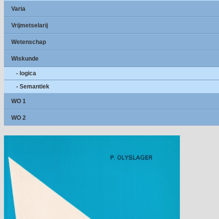
Varia
Vrijmetselarij
Wetenschap
Wiskunde
- logica
- Semantiek
WO 1
WO 2