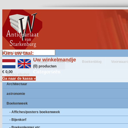
Kies uw taal:
Uw winkelmandje
Home
Over ons
Boekenblog
Voorwaar
(0) producten
Categorieën
€ 0,00
(Anti-) alkohol
Ga naar de kassa »
Architectuur
astronomie
Boekenweek
- Affiches/posters boekenweek
- Bijenkorf
- Boekenlegger etc