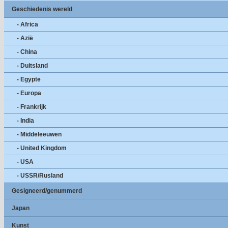
Geschiedenis wereld
- Africa
- Azië
- China
- Duitsland
- Egypte
- Europa
- Frankrijk
- India
- Middeleeuwen
- United Kingdom
- USA
- USSR/Rusland
Gesigneerd/genummerd
Japan
Kunst