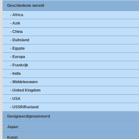
Geschiedenis wereld
- Africa
- Azië
- China
- Duitsland
- Egypte
- Europa
- Frankrijk
- India
- Middeleeuwen
- United Kingdom
- USA
- USSR/Rusland
Gesigneerd/genummerd
Japan
Kunst