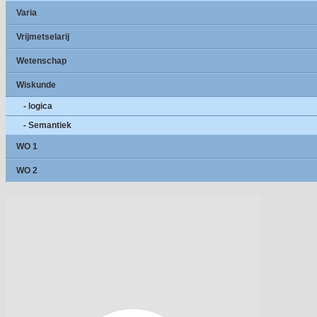
Varia
Vrijmetselarij
Wetenschap
Wiskunde
- logica
- Semantiek
WO 1
WO 2