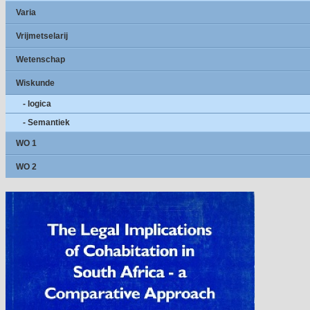
Varia
Vrijmetselarij
Wetenschap
Wiskunde
- logica
- Semantiek
WO 1
WO 2