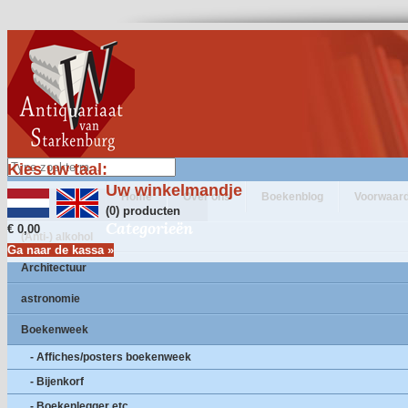
Kies uw taal:
Uw winkelmandje
Home
Over ons
Boekenblog
Voorwaar
(0) producten
Categorieën
€ 0,00
(Anti-) alkohol
Ga naar de kassa »
Architectuur
astronomie
Boekenweek
- Affiches/posters boekenweek
- Bijenkorf
- Boekenlegger etc