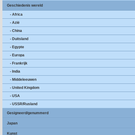
Geschiedenis wereld
- Africa
- Azië
- China
- Duitsland
- Egypte
- Europa
- Frankrijk
- India
- Middeleeuwen
- United Kingdom
- USA
- USSR/Rusland
Gesigneerd/genummerd
Japan
Kunst