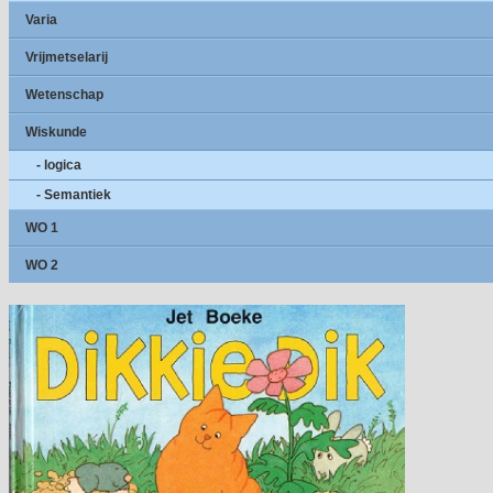
Varia
Vrijmetselarij
Wetenschap
Wiskunde
- logica
- Semantiek
WO 1
WO 2