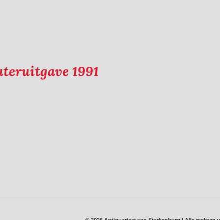
uteruitgave 1991
© 2026 Antiquariaat van Starkenburg | Alle rechte