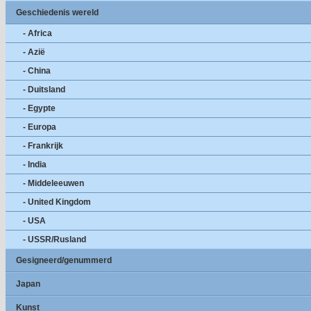
Geschiedenis wereld
- Africa
- Azië
- China
- Duitsland
- Egypte
- Europa
- Frankrijk
- India
- Middeleeuwen
- United Kingdom
- USA
- USSR/Rusland
Gesigneerd/genummerd
Japan
Kunst