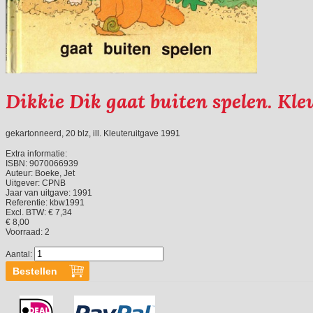
Dikkie Dik gaat buiten spelen. Kle
gekartonneerd, 20 blz, ill. Kleuteruitgave 1991
Extra informatie:
ISBN:
9070066939
Auteur:
Boeke, Jet
Uitgever:
CPNB
Jaar van uitgave:
1991
Referentie:
kbw1991
Excl. BTW: € 7,34
€ 8,00
Voorraad:
2
Aantal: