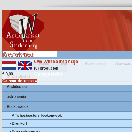
Kies uw taal:
Uw winkelmandje
Home
Over ons
Boekenblog
Voorwaar
(0) producten
Categorieën
€ 0,00
(Anti-) alkohol
Ga naar de kassa »
Architectuur
astronomie
Boekenweek
- Affiches/posters boekenweek
- Bijenkorf
- Boekenlegger etc