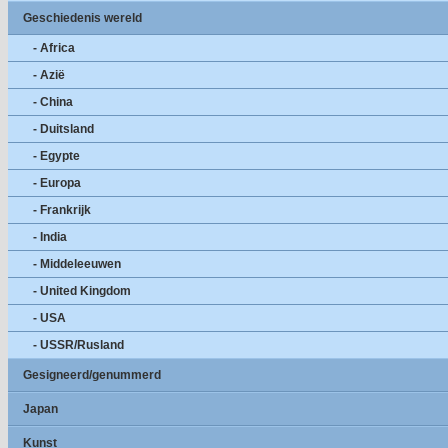
Geschiedenis wereld
- Africa
- Azië
- China
- Duitsland
- Egypte
- Europa
- Frankrijk
- India
- Middeleeuwen
- United Kingdom
- USA
- USSR/Rusland
Gesigneerd/genummerd
Japan
Kunst